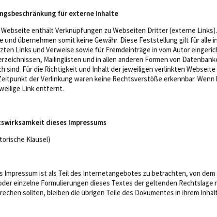
ngsbeschränkung für externe Inhalte
 Webseite enthält Verknüpfungen zu Webseiten Dritter (externe Links). 
te und übernehmen somit keine Gewähr. Diese Feststellung gilt für alle
zten Links und Verweise sowie für Fremdeinträge in vom Autor eingeri
erzeichnissen, Mailinglisten und in allen anderen Formen von Datenbanke
h sind. Für die Richtigkeit und Inhalt der jeweiligen verlinkten Webseite
eitpunkt der Verlinkung waren keine Rechtsverstöße erkennbar. Wenn h
weilige Link entfernt.
swirksamkeit dieses Impressums
torische Klausel)
s Impressum ist als Teil des Internetangebotes zu betrachten, von dem 
 oder einzelne Formulierungen dieses Textes der geltenden Rechtslage ni
rechen sollten, bleiben die übrigen Teile des Dokumentes in ihrem Inhalt