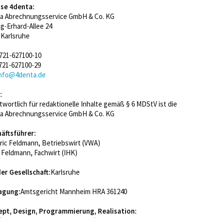
se 4denta:
a Abrechnungsservice GmbH & Co. KG
g-Erhard-Allee 24
 Karlsruhe
0721-627100-10
0721-627100-29
info@4denta.de
t
:
twortlich für redaktionelle Inhalte gemäß § 6 MDStV ist die
a Abrechnungsservice GmbH & Co. KG
äftsführer:
ric Feldmann, Betriebswirt (VWA)
c Feldmann, Fachwirt (IHK)
der Gesellschaft:
Karlsruhe
agung:
Amtsgericht Mannheim HRA 361240
pt, Design, Programmierung, Realisation: