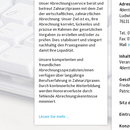
Unser Abrechnungsservice berät und
Adres
betreut Zahnarztpraxen mit dem Ziel
4dent
der wirtschaftlichen, zahnärztlichen
Ludwi
Abrechnung. Unser Ziel ist es, Ihre
76131
Abrechnung korrekt, lückenlos und
präzise im Rahmen der gesetzlichen
Tel.: 
Vorgaben zu erstellen und/oder zu
Fax: 
prüfen. Dies stabilisiert und steigert
Mail:
nachhaltig den Praxisgewinn und
damit Ihre Liquidität.
Inhal
Unsere kompetenten und
Veran
freundlichen
4dent
Abrechnungsspezialisten/innen
verfügen über langjährige
Gesch
Berufserfahrung in Zahnarztpraxen.
Frede
Durch kontinuierliche Weiterbildung
werden Honorarverluste durch
Patri
fehlende Abrechnungskenntnisse
minimiert.
Sitz 
Eintr
Lesen Sie mehr ...
Konze