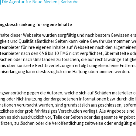
| Die Agentur für Neue Medien | Karlsruhe
ngsbeschränkung für eigene Inhalte
nhalte dieser Webseite wurden sorgfältig und nach bestem Gewissen erstel
igkeit und Qualität sämtlicher Seiten kann keine Gewähr übernommen w
teanbieter für ihre eigenen Inhalte auf Webseiten nach den allgemeine
teanbieter nach den §§ 8 bis 10 TMG nicht verpflichtet, übermittelte o
achen oder nach Umständen zu forschen, die auf rechtswidrige Tätigke
nis über konkrete Rechtsverletzungen erfolgt umgehend eine Entfernun
niserlangung kann diesbezüglich eine Haftung übernommen werden.
ngsansprüche gegen die Autoren, welche sich auf Schäden materieller ode
ng oder Nichtnutzung der dargebotenen Informationen bzw. durch die N
mationen verursacht wurden, sind grundsätzlich ausgeschlossen, sofern
tzliches oder grob fahrlässiges Verschulden vorliegt. Alle Angebote sind
ten es sich ausdrücklich vor, Teile der Seiten oder das gesamte Angeb
gänzen, zu löschen oder die Veröffentlichung zeitweise oder endgültig e