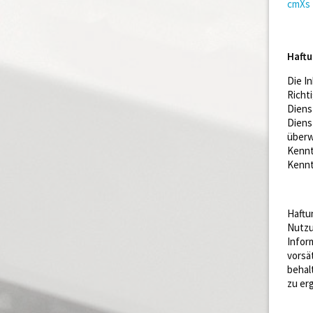
cmXs 
Haftu
Die I
Richt
Diens
Diens
überw
Kennt
Kennt
Haftu
Nutzu
Infor
vorsä
behal
zu er