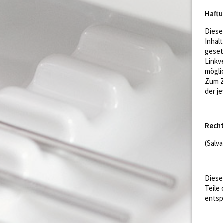
Haftu
Diese
Inhal
geset
Linkv
möglic
Zum Z
der je
Recht
(Salva
Diese
Teile
entsp